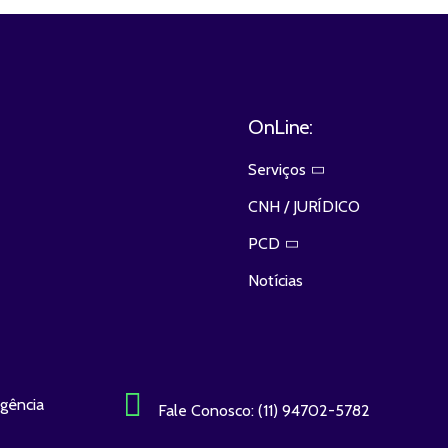
OnLine:
Serviços
CNH / JURÍDICO
PCD
Notícias
gência
Fale Conosco: (11)
94702-5782