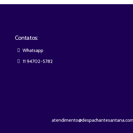
Contatos:
Whatsapp
11 94702-5782
atendimento@despachantesantana.com