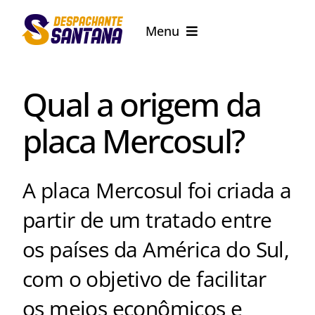
Ir
Menu
para
o
Serviços
conteúdo
Qual a origem da
CNH / JURÍDICO
placa Mercosul?
PCD
A placa Mercosul foi criada a
Notícias
partir de um tratado entre
os países da América do Sul,
com o objetivo de facilitar
os meios econômicos e