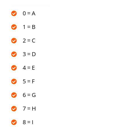
0 = A
1 = B
2 = C
3 = D
4 = E
5 = F
6 = G
7 = H
8 = I