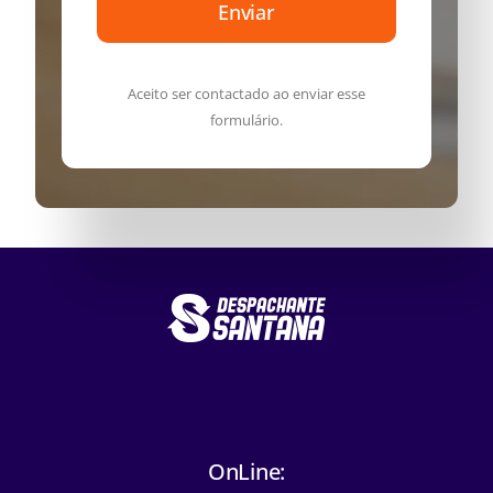
Enviar
Aceito ser contactado ao enviar esse
formulário.
OnLine: