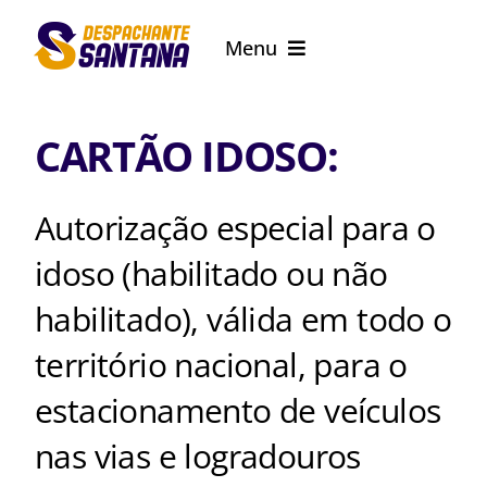
Ir
Menu
para
o
Serviços
conteúdo
CARTÃO IDOSO:
CNH / JURÍDICO
Autorização especial para o
PCD
idoso (habilitado ou não
Notícias
habilitado), válida em todo o
território nacional, para o
estacionamento de veículos
nas vias e logradouros